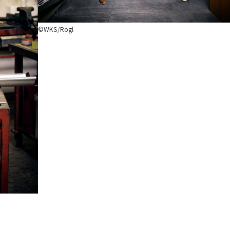
©WKS/Rogl