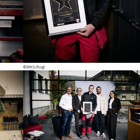
©WKS/Rogl
Show larger version for: