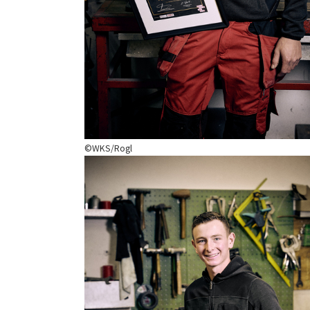
©WKS/Rogl
Show larger version