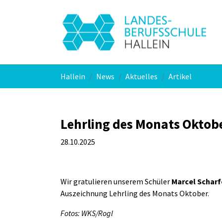
Skip to main navigation
Skip to main content
Skip to page footer
You are here:
Hallein
News
Aktuelles
Artikel
Lehrling des Monats Oktob
28.10.2025
Wir gratulieren unserem Schüler
Marcel Scharf
Auszeichnung Lehrling des Monats Oktober.
Fotos: WKS/Rogl