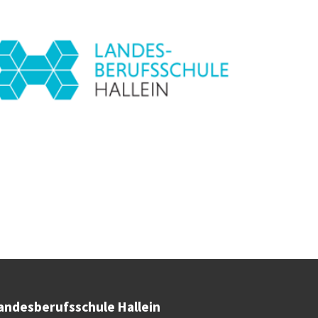
andesberufsschule Hallein