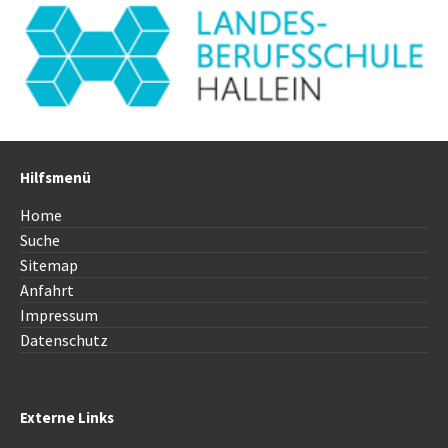
Hilfsmenü
Home
Suche
Sitemap
Anfahrt
Impressum
Datenschutz
Externe Links