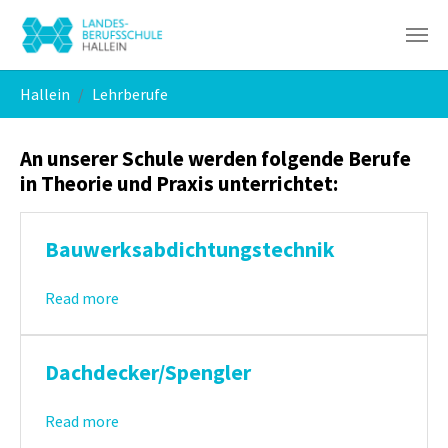
Skip to main navigation
Skip to main content
Skip to page footer
You are here:
Hallein
Lehrberufe
An unserer Schule werden folgende Berufe
in Theorie und Praxis unterrichtet:
Bauwerksabdichtungstechnik
Read more
Dachdecker/Spengler
Read more