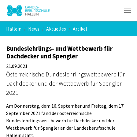
Skip to main navigation
Skip to main content
Skip to page footer
You are here:
Hallein
News
Aktuelles
Artikel
Bundeslehrlings- und Wettbewerb für
Dachdecker und Spengler
21.09.2021
Österreichische Bundeslehrlingswettbewerb für
Dachdecker und der Wettbewerb für Spengler
2021
Am Donnerstag, dem 16. September und Freitag, dem 17.
September 2021 fand der österreichische
Bundeslehrlingswettbewerb für Dachdecker und der
Wettbewerb für Spengler an der Landesberufsschule
Hallein statt.