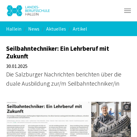
Skip to main navigation
Skip to main content
Skip to page footer
You are here:
Hallein
News
Aktuelles
Artikel
Seilbahntechniker: Ein Lehrberuf mit
Zukunft
30.01.2025
Die Salzburger Nachrichten berichten über die
duale Ausbildung zur/m Seilbahntechniker/in
Show larger version