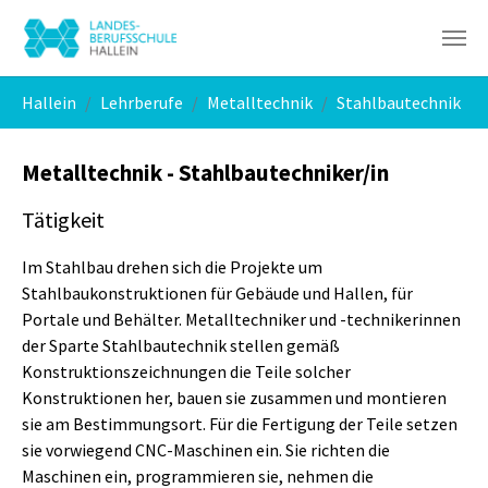
Skip to main navigation
Skip to main content
Skip to page footer
You are here:
Hallein
Lehrberufe
Metalltechnik
Stahlbautechnik
Metalltechnik - Stahlbautechniker/in
Tätigkeit
Im Stahlbau drehen sich die Projekte um
Stahlbaukonstruktionen für Gebäude und Hallen, für
Portale und Behälter. Metalltechniker und -technikerinnen
der Sparte Stahlbautechnik stellen gemäß
Konstruktionszeichnungen die Teile solcher
Konstruktionen her, bauen sie zusammen und montieren
sie am Bestimmungsort. Für die Fertigung der Teile setzen
sie vorwiegend CNC-Maschinen ein. Sie richten die
Maschinen ein, programmieren sie, nehmen die