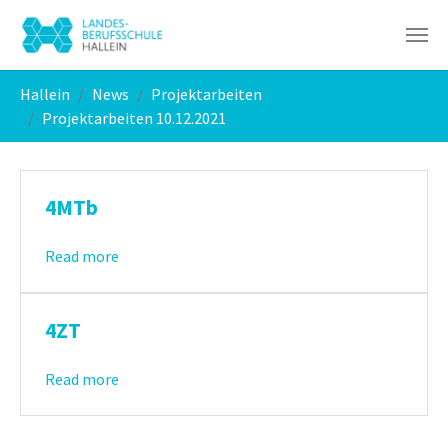
Skip to main navigation
Skip to main content
Skip to page footer
You are here:
Hallein
News
Projektarbeiten
Projektarbeiten 10.12.2021
4MTb
Read more
4ZT
Read more