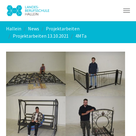
Skip to main navigation
Skip to main content
Skip to page footer
You are here:
Hallein
News
Projektarbeiten
Projektarbeiten 13.10.2021
4MTa