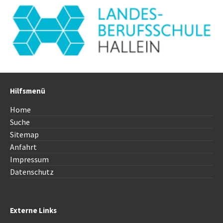
Hilfsmenü
Home
Suche
Sitemap
Anfahrt
Impressum
Datenschutz
Externe Links