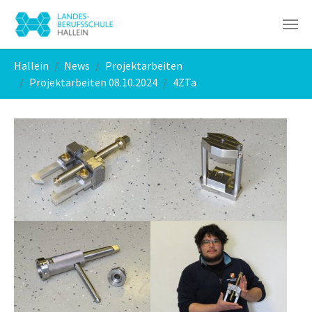
Skip to main navigation
Skip to main content
Skip to page footer
You are here:
Hallein
News
Projektarbeiten
Projektarbeiten 08.10.2024
4ZTa